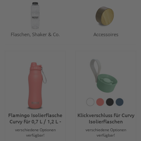
Flaschen, Shaker & Co.
Accessoires
Flamingo Isolierflasche
Klickverschluss für Curvy
Curvy für 0,7 L / 1,2 L -
Isolierflaschen
mit Trageschlaufe und
verschiedene Optionen
verschiedene Optionen
Standarddeckel
verfügbar!
verfügbar!