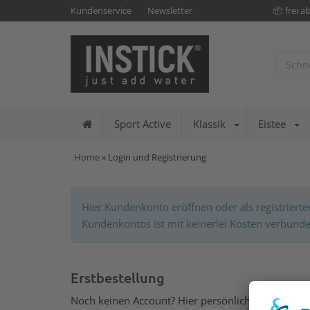
Kundenservice
Newsletter
📦 frei a
Sport Active
Klassik
Eistee
Home
» Login und Registrierung
Hier Kundenkonto eröffnen oder als registriert
Kundenkontos ist mit keinerlei Kosten verbunde
Erstbestellung
Noch keinen Account? Hier persönliche Daten eing