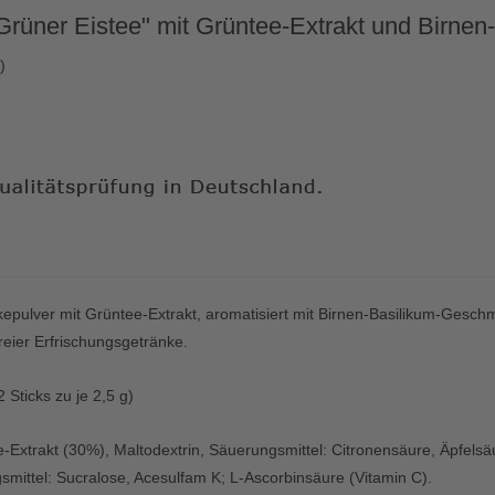
 Grüner Eistee" mit Grüntee-Extrakt und Birn
)
epulver mit Grüntee-Extrakt, aromatisiert mit Birnen-Basilikum-Gesch
reier Erfrischungsgetränke.
2 Sticks zu je 2,5 g)
e-Extrakt (30%),
Maltodextrin,
Säuerungsmittel: Citronensäure, Äpfelsä
mittel: Sucralose, Acesulfam K; L-Ascorbinsäure (Vitamin C).