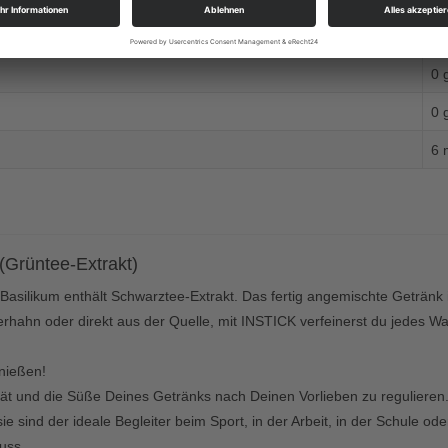
0 
0 
0 
6 
(Grüntee-Extrakt)
Basilikum enthält Schwarztee-Extrakt.
Das fertig angemischte Getränk 
ahn oder direkt aus der Quelle, mit INSTICK verfeinerst du jedes Wass
nießen!
sität und die Süße Deines Getränks nach Deinen Vorlieben zu regulier
sie sind der ideale Begleiter beim Sport, in der Arbeit, in der Schule 
uss.