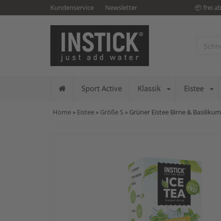
Kundenservice
Newsletter
📦 frei a
Sport Active
Klassik
Eistee
Home
»
Eistee
»
Größe S
» Grüner Eistee Birne & Basilikum