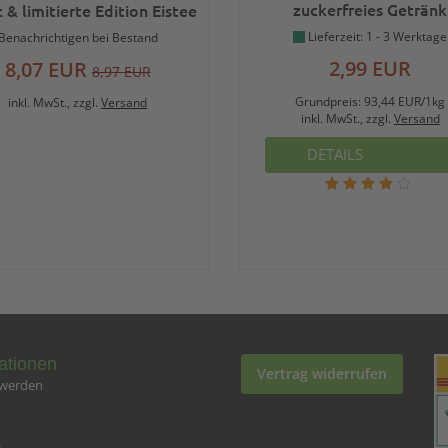
zuckerfreies Getränk
 & limitierte Edition Eistee
ombeer-Zitrone & Eistee
Lieferzeit: 1 - 3 Werktage
Benachrichtigen bei Bestand
Melone-Zitrone
2,99 EUR
8,07 EUR
8,97 EUR
Grundpreis:
93,44 EUR/1kg
inkl. MwSt., zzgl.
Versand
inkl. MwSt., zzgl.
Versand
DETAILS
ationen
Vertrag widerrufen
 werden
s