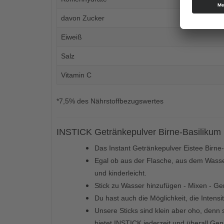
davon Zucker
Eiweiß
Salz
Vitamin C
*7,5% des Nährstoffbezugswertes
INSTICK Getränkepulver Birne-Basilikum 
Das Instant Getränkepulver Eistee Birne-
Egal ob aus der Flasche, aus dem Wasserh
und kinderleicht.
Stick zu Wasser hinzufügen - Mixen - Ge
Du hast auch die Möglichkeit, die Inten
Unsere Sticks sind klein aber oho, denn 
bietet INSTICK jederzeit und überall Gen