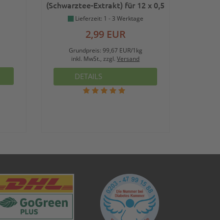
(Schwarztee-Extrakt) für 12 x 0,5
L zuckerfreies Getränk
Lieferzeit: 1 - 3 Werktage
2,99 EUR
Grundpreis:
99,67 EUR/1kg
inkl. MwSt., zzgl.
Versand
DETAILS