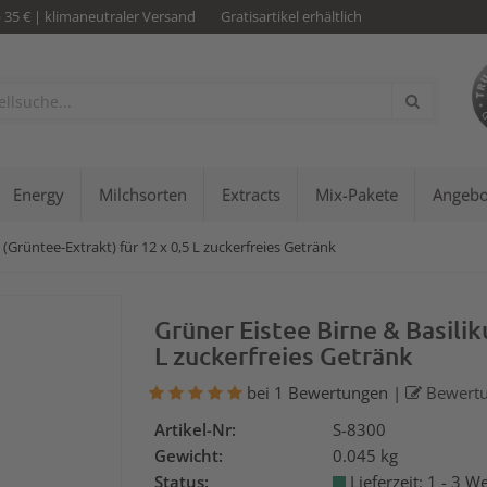
b 35 € | klimaneutraler Versand
Gratisartikel erhältlich
Energy
Milchsorten
Extracts
Mix-Pakete
Angebo
 (Grüntee-Extrakt) für 12 x 0,5 L zuckerfreies Getränk
Grüner Eistee Birne & Basilik
L zuckerfreies Getränk
bei 1 Bewertungen
|
Bewertu
Artikel-Nr:
S-8300
Gewicht:
0.045 kg
Status:
Lieferzeit: 1 - 3 W