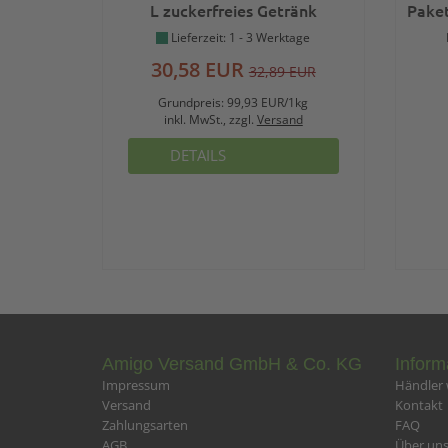
L zuckerfreies Getränk
Paket
Br
Lieferzeit: 1 - 3 Werktage
30,58 EUR
32,89 EUR
Grundpreis:
99,93 EUR/1kg
inkl. MwSt., zzgl.
Versand
DETAILS
Amigo Versand GmbH & Co. KG
Inform
Impressum
Händler
Versand
Kontakt
Zahlungsarten
FAQ
AGB
Über un