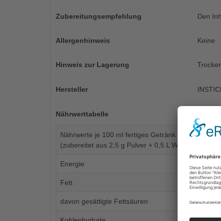
Zubereitungsempfehlung
Den Inh
Allergenhinweis
Keine
Hinweis zur Lagerung
Trocken
Hersteller
INSTIC
Nährwerttabelle
Nährwerte je 100 ml fertiges Getränk
(zubereitet aus 2,5 g Pulver + 0,5 L Wasser)
Energie
Fett
davon gesättigte Fettsäuren
Kohlenhydrate