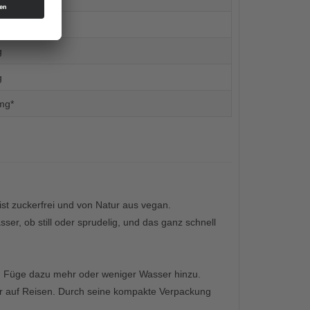
g
g
g
mg*
ist zuckerfrei und von Natur aus vegan.
er, ob still oder sprudelig, und das ganz schnell
en. Füge dazu mehr oder weniger Wasser hinzu.
oder auf Reisen. Durch seine kompakte Verpackung