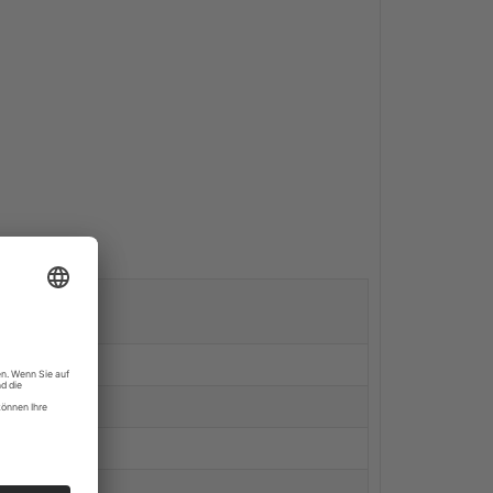
kJ / 2 kcal
g
g
g