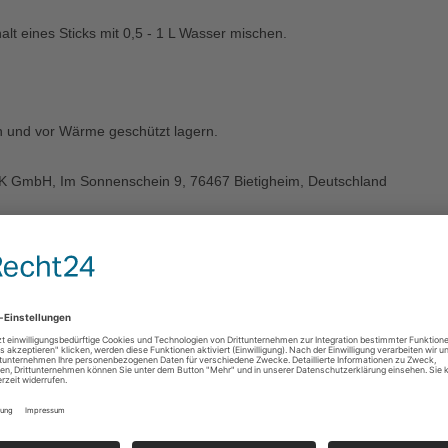
alt eines Sticks mit 0,5 - 1 L Wasser mischen.
 und vor Wärme geschützt lagern.
K GmbH, Im Sonnenschein 9, 76467 Bietigheim, Deutschland
7 
0 
0 
0 