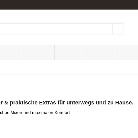
b 35 € | klimaneutraler Versand
Gratisartikel erhältlich
Energy
Milchsorten
Extracts
Mix-Pakete
Angebot
r & praktische Extras für unterwegs und zu Hause.
faches Mixen und maximalen Komfort.