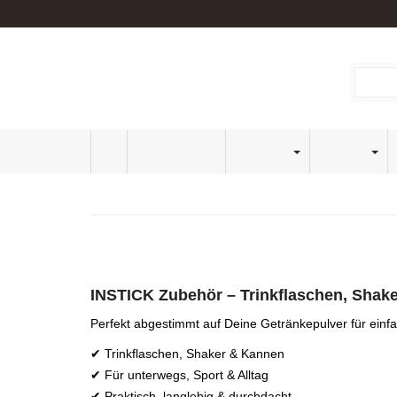
Kundenservice
Newsletter
📦 frei a
Sport Active
Klassik
Eistee
Home
» INSTICK Zubehör
INSTICK Zubehör
INSTICK Zubehör – Trinkflaschen, Shake
Perfekt abgestimmt auf Deine Getränkepulver für ein
✔ Trinkflaschen, Shaker & Kannen
✔ Für unterwegs, Sport & Alltag
✔ Praktisch, langlebig & durchdacht