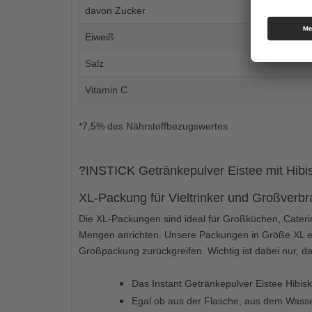
davon Zucker
Eiweiß
Salz
Vitamin C
*7,5% des Nährstoffbezugswertes
?
INSTICK Getränkepulver Eistee mit Hib
XL-Packung für Vieltrinker und Großverbr
Die XL-Packungen sind ideal für Großküchen, Caterin
Mengen anrichten. Unsere Packungen in Größe XL ei
Großpackung zurückgreifen. Wichtig ist dabei nur, d
Das Instant Getränkepulver Eistee Hibisku
Egal ob aus der Flasche, aus dem Wasserh