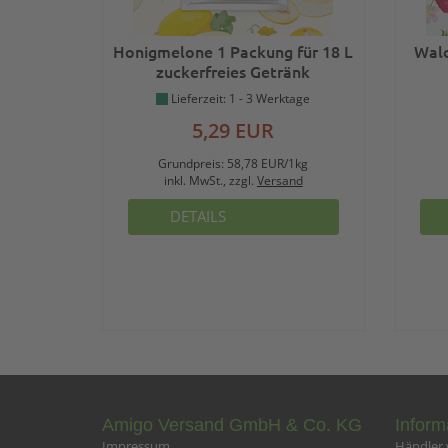
Honigmelone 1 Packung für 18 L
Wald
zuckerfreies Getränk
Lieferzeit: 1 - 3 Werktage
5,29 EUR
Grundpreis:
58,78 EUR/1kg
inkl. MwSt., zzgl.
Versand
DETAILS
Amigo Versand GmbH & Co. KG
Inform
Impressum
Händler