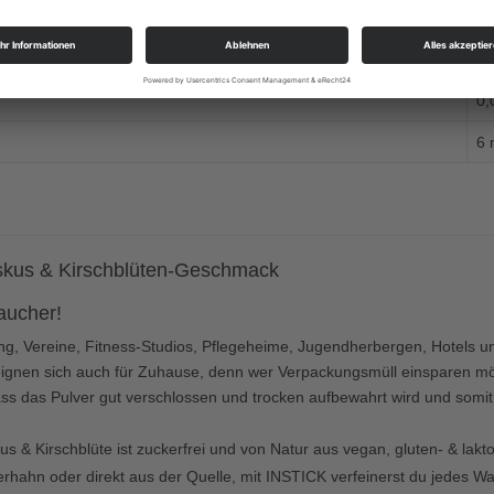
0 
0 
0,
6 
iskus & Kirschblüten-Geschmack
aucher!
g, Vereine, Fitness-Studios, Pflegeheime, Jugendherbergen, Hotels un
gnen sich auch für Zuhause, denn wer Verpackungsmüll einsparen möc
ass das Pulver gut verschlossen und trocken aufbewahrt wird und somit
s & Kirschblüte ist zuckerfrei und von Natur aus vegan, gluten- & lakto
ahn oder direkt aus der Quelle, mit INSTICK verfeinerst du jedes Wass