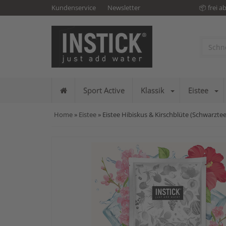
Kundenservice
Newsletter
📦 frei a
Sport Active
Klassik
Eistee
Home
»
Eistee
» Eistee Hibiskus & Kirschblüte (Schwarztee