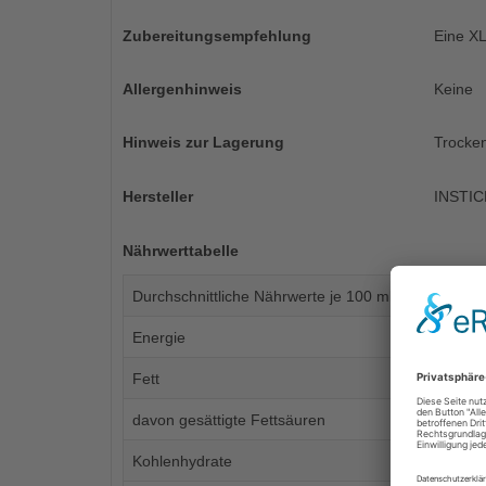
Zubereitungsempfehlung
Eine XL
Allergenhinweis
Keine
Hinweis zur Lagerung
Trocken
Hersteller
INSTIC
Nährwerttabelle
Durchschnittliche Nährwerte je 100 ml fertiges Get
Energie
Fett
davon gesättigte Fettsäuren
Kohlenhydrate