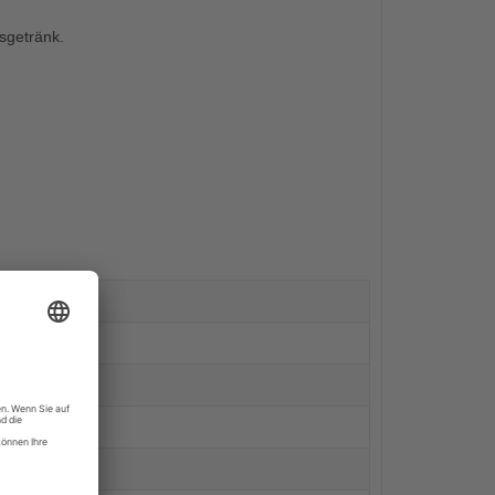
gsgetränk.
kJ / 2 kcal
g
g
g