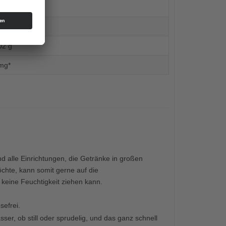
g
g
02 g
mg*
d alle Einrichtungen, die Getränke in großen
hte, kann somit gerne auf die
 keine Feuchtigkeit ziehen kann.
sefrei.
er, ob still oder sprudelig, und das ganz schnell