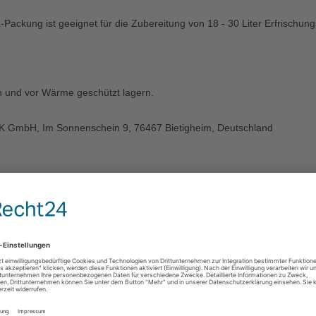
-Packung ist geeignet für die Zubereitung von 18 - 30 Liter Erfrischun
 und vor Wärme geschützt lagern.
K GmbH, Im Sonnenschein 9, 76467 Bietigheim, Deutschland
ränk
(zubereitet aus 90g Pulver + 18 L Wasser)
7 
0 
0 
0 