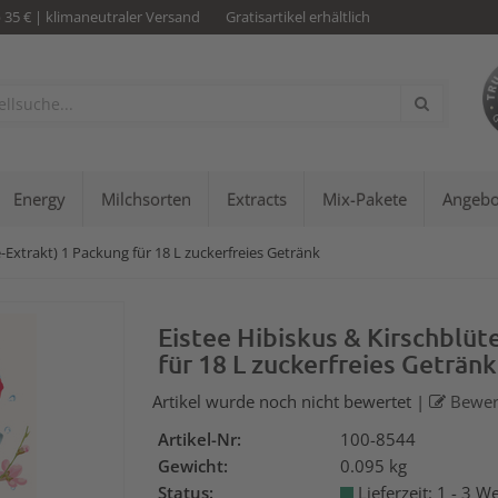
b 35 € | klimaneutraler Versand
Gratisartikel erhältlich
Energy
Milchsorten
Extracts
Mix-Pakete
Angebo
-Extrakt) 1 Packung für 18 L zuckerfreies Getränk
Eistee Hibiskus & Kirschblüt
für 18 L zuckerfreies Getränk
Artikel wurde noch nicht bewertet
|
Bewer
Artikel-Nr:
100-8544
Gewicht:
0.095 kg
Status:
Lieferzeit: 1 - 3 W