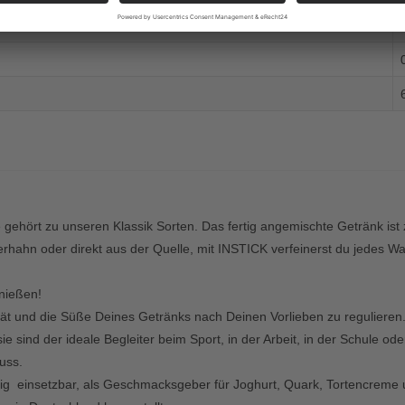
e
gehört zu unseren Klassik Sorten. Das fertig angemischte Getränk
ist
ahn oder direkt aus der Quelle, mit INSTICK verfeinerst du jedes Wass
nießen!
sität und die Süße Deines Getränks nach Deinen Vorlieben zu regulier
sie sind der ideale Begleiter beim Sport, in der Arbeit, in der Schule 
uss.
itig einsetzbar, als Geschmacksgeber für Joghurt, Quark, Tortencreme