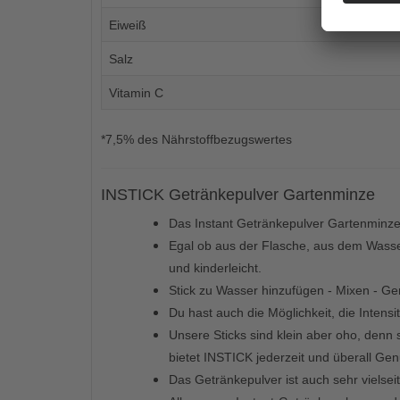
Eiweiß
Salz
Vitamin C
*7,5% des Nährstoffbezugswertes
INSTICK Getränkepulver Gartenminze
Das Instant Getränkepulver Gartenminz
Egal ob aus der Flasche, aus dem Wasserh
und kinderleicht.
Stick zu Wasser hinzufügen - Mixen - Ge
Du hast auch die Möglichkeit, die Inten
Unsere Sticks sind klein aber oho, denn 
bietet INSTICK jederzeit und überall Gen
Das Getränkepulver ist auch sehr vielse