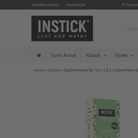
Kundenservice
Newsletter
📦 frei a
Sport Active
Klassik
Eistee
Home
»
Klassik
» Gartenminze für 12 x 1,5 L zuckerfreies 