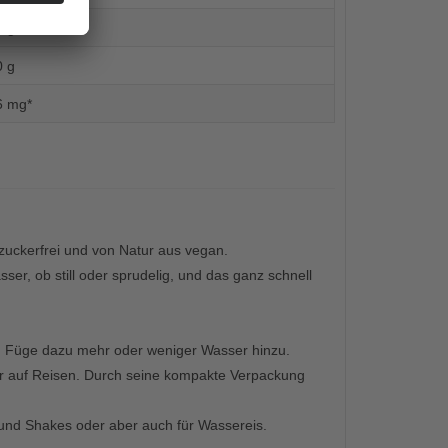
0 g
0 g
6 mg*
 zuckerfrei und von Natur aus vegan.
er, ob still oder sprudelig, und das ganz schnell
en. Füge dazu mehr oder weniger Wasser hinzu.
oder auf Reisen. Durch seine kompakte Verpackung
 und Shakes oder aber auch für Wassereis.