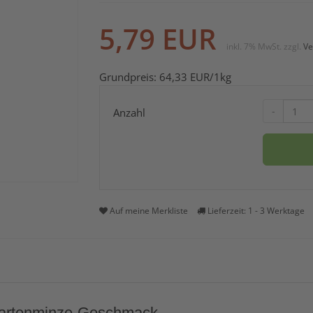
5,79
EUR
inkl. 7% MwSt.
zzgl.
Ve
Grundpreis:
64,33
EUR
/1kg
-
Anzahl
Auf meine Merkliste
Lieferzeit: 1 - 3 Werktage
 Gartenminze-Geschmack