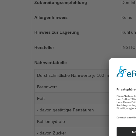
Zubereitungsempfehlung
Den Inh
Allergenhinweis
Keine
Hinweis zur Lagerung
Kühl un
Hersteller
INSTIC
Nährwerttabelle
Durchschnittliche Nährwerte je 100 ml fertiges Get
Brennwert
Fett
- davon gesättigte Fettsäuren
Kohlenhydrate
- davon Zucker