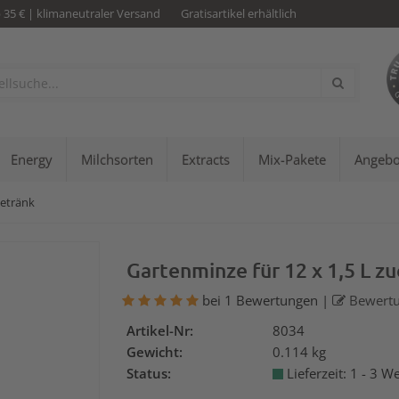
b 35 € | klimaneutraler Versand
Gratisartikel erhältlich
Energy
Milchsorten
Extracts
Mix-Pakete
Angebo
Getränk
Gartenminze für 12 x 1,5 L z
bei 1 Bewertungen
|
Bewertu
Artikel-Nr:
8034
Gewicht:
0.114 kg
Status:
Lieferzeit: 1 - 3 W