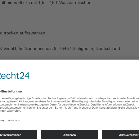
alt eines Sticks mit 1,5 - 2,5 L Wasser mischen.
d trocken aufbewahren.
K GmbH, Im Sonnenschein 9, 76467 Bietigheim, Deutschland
ränk