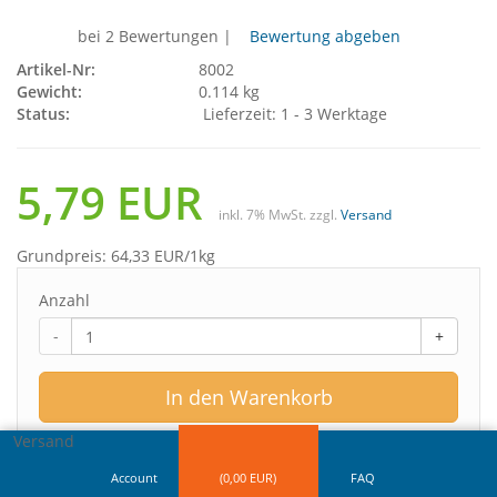
Mango für 12 x 1,5 L zuckerfreies Getränk
bei 2 Bewertungen
|
Bewertung abgeben
Artikel-Nr:
8002
Gewicht:
0.114 kg
Status:
Lieferzeit: 1 - 3 Werktage
5,79 EUR
inkl. 7% MwSt. zzgl.
Versand
Grundpreis:
64,33
EUR
/1kg
Anzahl
-
+
In den Warenkorb
Versand
Account
(
0,00
EUR)
FAQ
Auf meine Merkliste
Lieferzeit: 1 - 3 Werktage