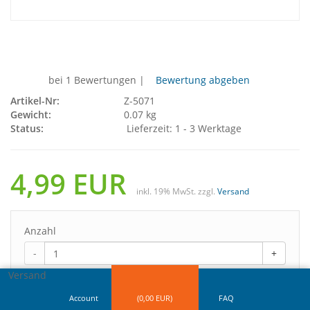
Trinkflasche aus Tritan 0,75 L
Fassungsvermögen mit Skala
bei 1 Bewertungen
|
Bewertung abgeben
Artikel-Nr:
Z-5071
Gewicht:
0.07 kg
Status:
Lieferzeit: 1 - 3 Werktage
4,99 EUR
inkl. 19% MwSt. zzgl.
Versand
Anzahl
-
+
Versand
In den Warenkorb
Account
(
0,00
EUR)
FAQ